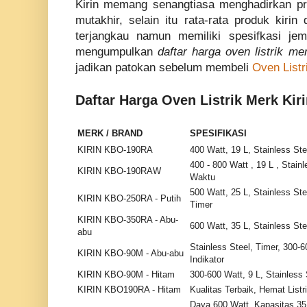
Kirin memang senangtiasa menghadirkan pr
mutakhir, selain itu rata-rata produk kiri
terjangkau namun memiliki spesifkasi jem
mengumpulkan
daftar harga oven listrik mer
jadikan patokan sebelum membeli
Oven Listr
Daftar Harga Oven Listrik Merk Kir
MERK / BRAND
SPESIFIKASI
KIRIN KBO-190RA
400 Watt, 19 L, Stainless Ste
400 - 800 Watt , 19 L , Stain
KIRIN KBO-190RAW
Waktu
500 Watt, 25 L, Stainless Ste
KIRIN KBO-250RA - Putih
Timer
KIRIN KBO-350RA - Abu-
600 Watt, 35 L, Stainless Ste
abu
Stainless Steel, Timer, 300-
KIRIN KBO-90M - Abu-abu
Indikator
KIRIN KBO-90M - Hitam
300-600 Watt, 9 L, Stainless 
KIRIN KBO190RA - Hitam
Kualitas Terbaik, Hemat Listr
Daya 600 Watt, Kapasitas 35