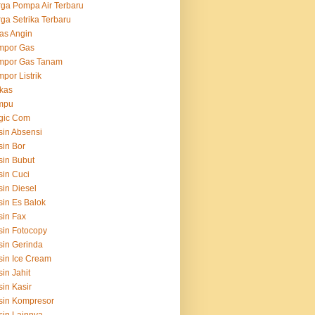
ga Pompa Air Terbaru
ga Setrika Terbaru
as Angin
mpor Gas
mpor Gas Tanam
por Listrik
kas
mpu
gic Com
in Absensi
in Bor
in Bubut
in Cuci
in Diesel
in Es Balok
in Fax
in Fotocopy
in Gerinda
in Ice Cream
in Jahit
in Kasir
sin Kompresor