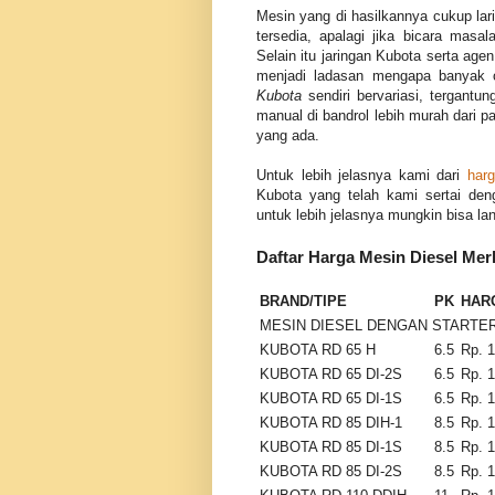
Mesin yang di hasilkannya cukup lari
tersedia, apalagi jika bicara masa
Selain itu jaringan Kubota serta agen
menjadi ladasan mengapa banyak 
Kubota
sendiri bervariasi, tergantun
manual di bandrol lebih murah dari pa
yang ada.
Untuk lebih jelasnya kami dari
har
Kubota yang telah kami sertai deng
untuk lebih jelasnya mungkin bisa lang
Daftar Harga Mesin Diesel Mer
BRAND/TIPE
PK
HAR
MESIN DIESEL DENGAN STARTE
KUBOTA RD 65 H
6.5
Rp. 
KUBOTA RD 65 DI-2S
6.5
Rp. 
KUBOTA RD 65 DI-1S
6.5
Rp. 
KUBOTA RD 85 DIH-1
8.5
Rp. 
KUBOTA RD 85 DI-1S
8.5
Rp. 
KUBOTA RD 85 DI-2S
8.5
Rp. 