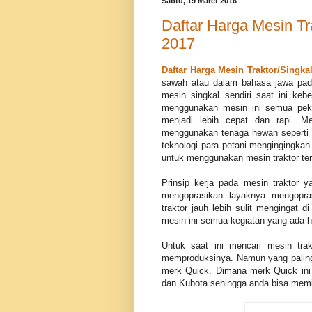
Sabtu, 19 Maret 2016
Daftar Harga Mesin T
2017
Daftar Harga Mesin Traktor/Singka
sawah atau dalam bahasa jawa pada
mesin singkal sendiri saat ini ke
menggunakan mesin ini semua pek
menjadi lebih cepat dan rapi. M
menggunakan tenaga hewan seperti 
teknologi para petani mengingingka
untuk menggunakan mesin traktor ter
Prinsip kerja pada mesin traktor
mengoprasikan layaknya mengopra
traktor jauh lebih sulit mengingat
mesin ini semua kegiatan yang ada h
Untuk saat ini mencari mesin tr
memproduksinya. Namun yang paling 
merk Quick. Dimana merk Quick ini 
dan Kubota sehingga anda bisa memil