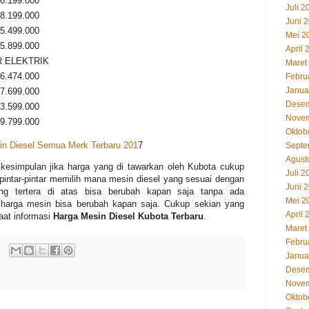
16.199.000
Juli 2
18.199.000
Juni 
25.499.000
Mei 2
25.899.000
April 
 ELEKTRIK
Maret
16.474.000
Febru
Janua
17.699.000
Desem
23.599.000
Novem
29.799.000
Oktob
in Diesel Semua Merk Terbaru 201
7
Septe
Agust
k kesimpulan jika harga yang di tawarkan oleh Kubota cukup
Juli 2
 pintar-pintar memilih mana mesin diesel yang sesuai dengan
Juni 
ng tertera di atas bisa berubah kapan saja tanpa ada
Mei 2
 harga mesin bisa berubah kapan saja. Cukup sekian yang
April 
aat informasi
Harga Mesin Diesel Kubota Terbaru
.
Maret
Febru
Janua
Desem
Novem
Oktob