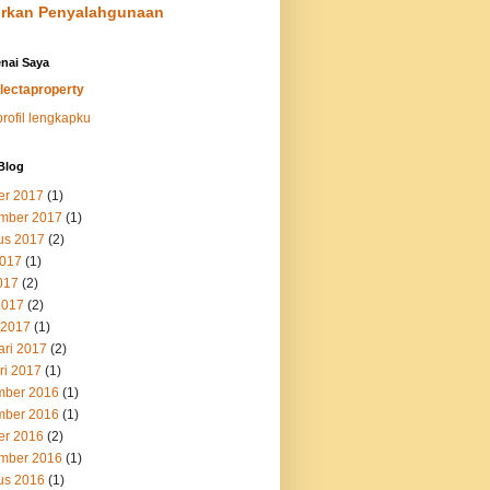
rkan Penyalahgunaan
nai Saya
lectaproperty
profil lengkapku
Blog
er 2017
(1)
mber 2017
(1)
us 2017
(2)
2017
(1)
017
(2)
2017
(2)
 2017
(1)
ari 2017
(2)
ri 2017
(1)
ber 2016
(1)
ber 2016
(1)
er 2016
(2)
mber 2016
(1)
us 2016
(1)