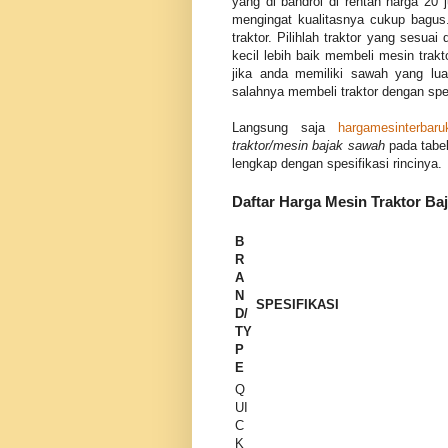
yang di bandrol di rentan harga 20 
mengingat kualitasnya cukup bagus
traktor. Pilihlah traktor yang sesu
kecil lebih baik membeli mesin trak
jika anda memiliki sawah yang lu
salahnya membeli traktor dengan spesi
Langsung saja
hargamesinterbaru
traktor/mesin bajak sawah
pada tabel
lengkap dengan spesifikasi rincinya.
Daftar Harga Mesin Traktor Ba
B
R
A
N
SPESIFIKASI
D/
TY
P
E
Q
UI
C
K