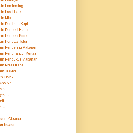
in Lainnya
in Laminating
in Las Listrik
in Mie
in Pembuat Kopi
in Pencuci Helm
in Pencuci Piring
in Penetas Telur
in Pengering Pakaian
in Penghancur Kertas
sin Pengukus Makanan
in Press Kaos
in Traktor
n Listrik
pa Air
sto
yektor
eit
rika
cuum Cleaner
er heater