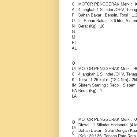
C
MOTOR PENGGERAK Merk : HONDA
A
4 langkah 1 Silinder /OHV, Ten
P
Bahan Bakar : Bensin, Torsi : 1.
U
Isi Bahan Bakar : 3.6 liter, Siste
N
Berat (Kg) : 16
G
M
ET
AL
Q
UI
MOTOR PENGGERAK Merk : HONDA
C
4 langkah 1 Silinder /OHV, Ten
K
Torsi : 1.26 kgf.m (12.4 Nm) / 25
IM
Sistem Starting : Recoil, Sistem 
PA
Berat (Kg) : 1
LA
MOTOR PENGGERAK Merk : KUBOT
Q
Diesel : 1 Silinder Horisontal (
UI
Bahan Bakar : Solar Dengan Kuali
C
(Kg) : 89 / 86, Tenaga Rata-Ra