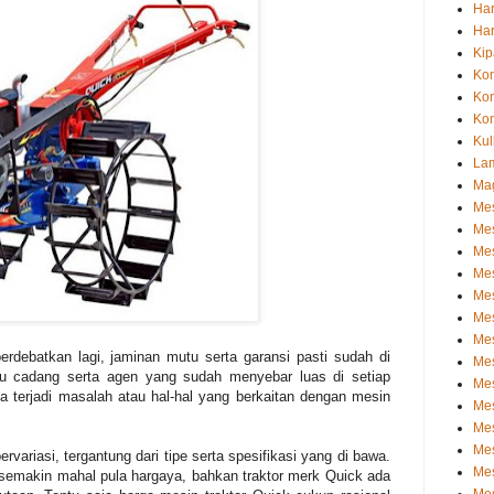
Har
Har
Kip
Ko
Ko
Kom
Kul
La
Ma
Mes
Mes
Mes
Mes
Mes
Mes
Mes
perdebatkan lagi, jaminan mutu serta garansi pasti sudah di
Mes
ku cadang serta agen yang sudah menyebar luas di setiap
Mes
a terjadi masalah atau hal-hal yang berkaitan dengan mesin
Mes
Mes
Mes
ervariasi, tergantung dari tipe serta spesifikasi yang di bawa.
Me
 semakin mahal pula hargaya, bahkan traktor merk Quick ada