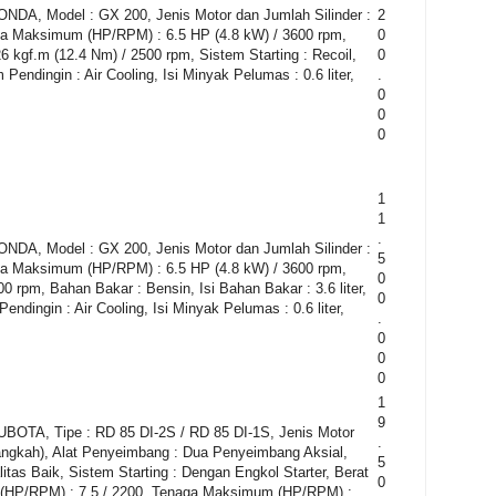
, Model : GX 200, Jenis Motor dan Jumlah Silinder :
2
aga Maksimum (HP/RPM) : 6.5 HP (4.8 kW) / 3600 rpm,
0
26 kgf.m (12.4 Nm) / 2500 rpm, Sistem Starting : Recoil,
0
m Pendingin : Air Cooling, Isi Minyak Pelumas : 0.6 liter,
.
0
0
0
1
1
.
, Model : GX 200, Jenis Motor dan Jumlah Silinder :
5
aga Maksimum (HP/RPM) : 6.5 HP (4.8 kW) / 3600 rpm,
0
00 rpm, Bahan Bakar : Bensin, Isi Bahan Bakar : 3.6 liter,
0
Pendingin : Air Cooling, Isi Minyak Pelumas : 0.6 liter,
.
0
0
0
1
9
A, Tipe : RD 85 DI-2S / RD 85 DI-1S, Jenis Motor
.
4 langkah), Alat Penyeimbang : Dua Penyeimbang Aksial,
5
tas Baik, Sistem Starting : Dengan Engkol Starter, Berat
0
ta (HP/RPM) : 7.5 / 2200, Tenaga Maksimum (HP/RPM) :