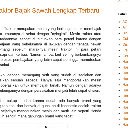
Septe
raktor Bajak Sawah Lengkap Terbaru
Label
AC
Air 
l
- Traktor merupakan mesin yang berfungsi untuk membajak
Ble
 umumnya di sebut dengan "nyingkal". Mesin traktor atau
Cut
beradaannya sangat di butuhkan para petani karena dengan
erjaan yang sebelumnya di lakukan dengan tenaga hewan
Dis
emang sebelum maraknya mesin traktor ini para petani
Fre
sapi dan kerbau. Namun lambat laut seiring berkembangnya
Ge
n proses pembajakan yang lebih cepat sehingga memutuskan
Har
sebut.
Har
Har
 yakni dengan memegang setir yang sudah di sediakan dan
Har
sikan sebuah sepeda. Hanya saja mengoprasikan mesin
Har
 di operasikan untuk membajak tanah. Namun dengan adanya
Har
ubungannya dengan persawahan menjadi lebih cepat efisien.
Har
aktor cukup mudah karena sudah ada banyak brand yang
Har
terkenal dan banyak di gunakan di Indonesia adalah traktor
Har
sejatinya menggunakan mesin dari merk lain seperti Honda
Har
ih sendiri mana gabungan brand yang tepat.
Ha
Har