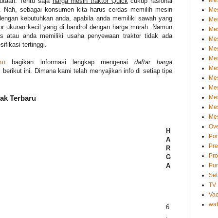
Mes
jutaan. Tentu saja
harga mesin traktor Quick
cukup rasional
. Nah, sebagai konsumen kita harus cerdas memilih mesin
Mes
ai dengan kebutuhkan anda, apabila anda memiliki sawah yang
Mes
tor ukuran kecil yang di bandrol dengan harga murah. Namun
Mes
as atau anda memiliki usaha penyewaan traktor tidak ada
Mes
fikasi tertinggi.
Mes
Mes
ku
bagikan informasi lengkap mengenai
daftar harga
Mes
 berikut ini. Dimana kami telah menyajikan info di setiap tipe
Mes
Mes
Me
jak Terbaru
Mes
Mes
Ove
H
Pom
A
Pre
R
Pro
G
Pur
A
Set
TV
Va
wat
6
.