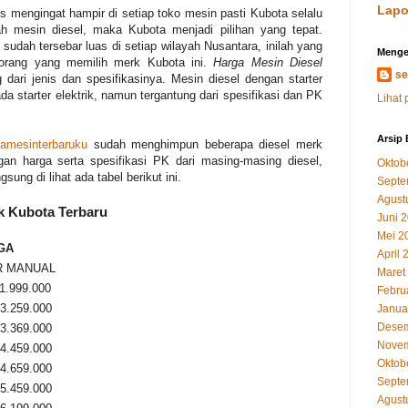
Lapo
s mengingat hampir di setiap toko mesin pasti Kubota selalu
lah mesin diesel, maka Kubota menjadi pilihan yang tepat.
 sudah tersebar luas di setiap wilayah Nusantara, inilah yang
Menge
orang yang memilih merk Kubota ini.
Harga Mesin Diesel
se
g dari jenis dan spesifikasinya. Mesin diesel dengan starter
da starter elektrik, namun tergantung dari spesifikasi dan PK
Lihat 
Arsip 
gamesinterbaruku
sudah menghimpun beberapa diesel merk
an harga serta spesifikasi PK dari masing-masing diesel,
Oktob
sung di lihat ada tabel berikut ini.
Septe
Agust
k Kubota Terbaru
Juni 
Mei 2
GA
April 
R MANUAL
Maret
11.999.000
Febru
13.259.000
Janua
Desem
13.369.000
Novem
14.459.000
Oktob
14.659.000
Septe
15.459.000
Agust