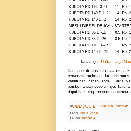
KUBOTA RD 110 DDIH
11
Rp. 
KUBOTA RD 110 DI-2T
11
Rp. 
KUBOTA RD 140 DIH-2
14
Rp. 
KUBOTA RD 140 DI-2T
14
Rp. 
MESIN DIESEL DENGAN STARTER
KUBOTA RD 85 DI-1B
8.5
Rp. 
KUBOTA RD 85 DI-2B
8.5
Rp. 
KUBOTA RD 110 DI-2B
11
Rp. 
KUBOTA RD 140 DI-2B
14
Rp. 
Baca Juga :
Daftar Harga Mes
Dari tabel di atas kita bisa menari
bervariasi, maka dari itu anda harus
kebutuhan harian anda. Harga ya
pemberitahuan sebelumnya, karena
dapat kami bagikan semoga bermanf
di
Maret 23, 2016
Tidak ada komentar:
Label:
Mesin Diesel
Lokasi:
Indonesia