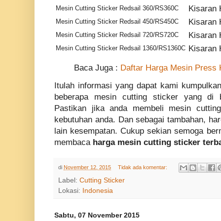
Kisaran 
Mesin Cutting Sticker Redsail 360/RS360C
Kisaran 
Mesin Cutting Sticker Redsail 450/RS450C
Kisaran 
Mesin Cutting Sticker Redsail 720/RS720C
Kisaran 
Mesin Cutting Sticker Redsail 1360/RS1360C
Baca Juga :
Daftar Harga Mesin Press 
Itulah informasi yang dapat kami kumpulkan,
beberapa mesin cutting sticker yang di 
Pastikan jika anda membeli mesin cuttin
kebutuhan anda. Dan sebagai tambahan, harg
lain kesempatan. Cukup sekian semoga ber
membaca
harga mesin cutting sticker terb
di
November 12, 2015
Tidak ada komentar:
Label:
Cutting Sticker
Lokasi:
Indonesia
Sabtu, 07 November 2015