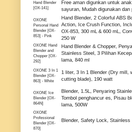
Free aman digunkan untuk ana
Hand Blender
[OX-141]
sayuran, Mudah digunakan dan 
Hand Blender, 2 Colorful ABS B
OXONE
Action, Ice Crush Function, Inc
Personal Hand
Blender [OX-
OX-853, 300 mL & 600 mL, Conv
853] - Pink
250 W
OXONE Hand
Hand Blender & Chopper, Penya
Blender and
Stainless Steel, 3 Pilihan Kece
Chopper [OX-
lama, 840 ml
292]
OXONE 3 In 1
1 liter, 3 In 1 Blender (Dry mill,
Blender [OX-
cutting blade), 190 watt
863] - White
Blender, 1.5L, Penyaring Stainle
OXONE Ice
Tombol penghancur es, Pisau bl
Blender [OX-
864N]
lama, 500W
OXONE
Professional
Blender, Safety Lock, Stainless 
Blender [OX-
870]