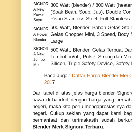
SIGNOR
300 Watt (blender) / 800 Watt (heate
A New
(Soak Bean, Soup, Jus), Double Conta
Power
Pisau Stainless Steel, Full Stainless 
Soya
600 Watt, Blender, Bahan Gelas Stainl
SIGNOR
Gelas Chopper Mini, 3 Speed, Body 
A Power
Blender
Large
SIGNOR
500 Watt, Blender, Gelas Terbuat Dar
A New
Tombol on/off, Pulse, Strong dan Me
Jumbo
Silicon, Triple Safety Device, Safet
Mix
Baca Juga :
Daftar Harga Blender Merk
201
7
Dari tabel di atas jelas harga blender Signor
bawa di bandrol dengan harga yang bersah
negeri, maka kita perlu mengapresiasinya d
negeri. Cukup sekian yang dapat kami bagi
bermanfaat dan terimakasih sudah ber
Blender Merk Signora Terbaru
.